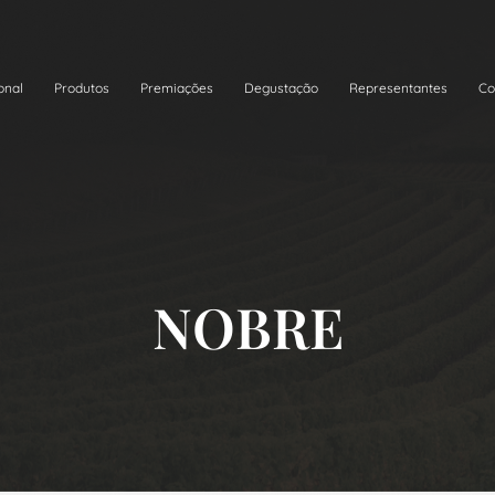
onal
Produtos
Premiações
Degustação
Representantes
Co
NOBRE