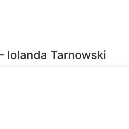
onal
Produtos
Premiações
Degustação
Representantes
Co
 Iolanda Tarnowski